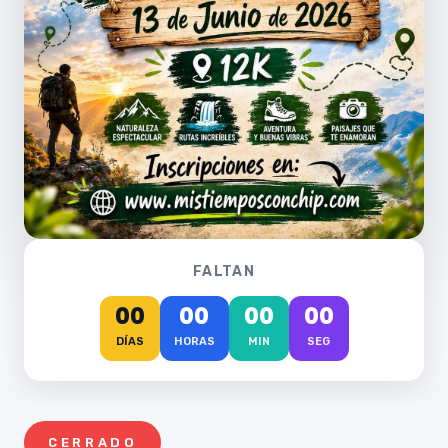
FALTAN
00
00
00
00
DÍAS
HORAS
MIN
SEG
CERRADO