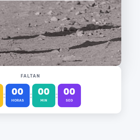
FALTAN
00
00
00
:
:
:
HORAS
MIN
SEG