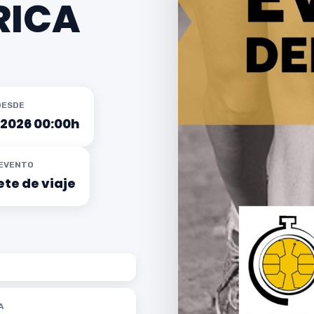
RICA
DESDE
/2026 00:00h
 EVENTO
te de viaje
A