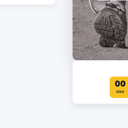
00
DÍAS